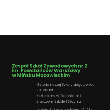
Zespół Szkół Zawodowych nr 2
im. Powstańców Warszawy
w Mińsku Mazowieckim
Historia naszej Szkoły sięga ponad
70-ciu lat
Kształcimy w Technikum i
Branżowej Szkole I Stopnia.
ul. Gen. K. Sosnkowskiego 43, 05-