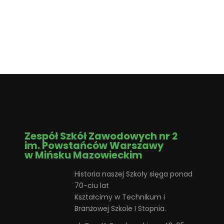
Zespół Szkół Zawodowych nr 2
im. Powstańców Warszawy
w Mińsku Mazowieckim
Historia naszej Szkoły sięga ponad
70-ciu lat
Kształcimy w Technikum i
Branżowej Szkole I Stopnia.