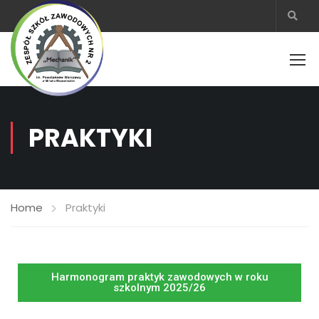
PRAKTYKI
Home
Praktyki
Harmonogram praktyk zawodowych w roku
szkolnym 2025/26