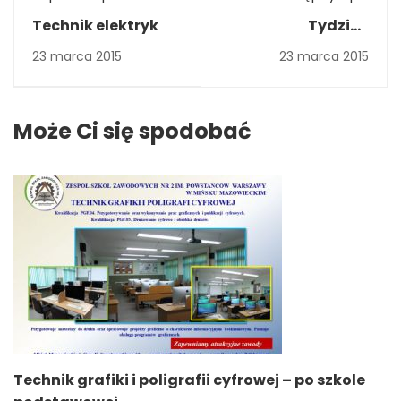
Technik elektryk
Tydzień
Zawodowca
23 marca 2015
23 marca 2015
Może Ci się spodobać
Technik grafiki i poligrafii cyfrowej – po szkole