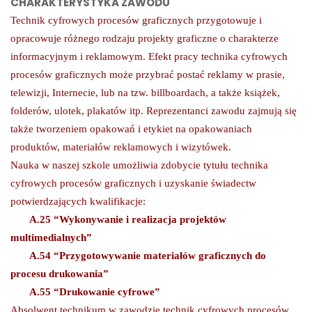
CHARAKTERYSTYKA ZAWODU
Technik cyfrowych procesów graficznych przygotowuje i
opracowuje różnego rodzaju projekty graficzne o charakterze
informacyjnym i reklamowym. Efekt pracy technika cyfrowych
procesów graficznych może przybrać postać reklamy w prasie,
telewizji, Internecie, lub na tzw. billboardach, a także książ
ek,
folder
ów, ulotek, plakatów itp. Reprezentanci zawodu zajmują się
także tworzeniem opakowań i etykiet na opakowaniach
produktów, materiałów reklamowych i wizytó
wek.
Nauka w naszej szkole umożliwia zdobycie tytułu technika
cyfrowych procesów graficznych i uzyskanie świadectw
potwierdzających kwalifikacje:
A.25 “Wykonywanie i realizacja projektów
multimedialnych”
A.54 “Przygotowywanie materiałów graficznych do
procesu drukowania”
A.55 “Drukowanie cyfrowe”
Absolwent technikum w zawodzie technik cyfrowych procesów