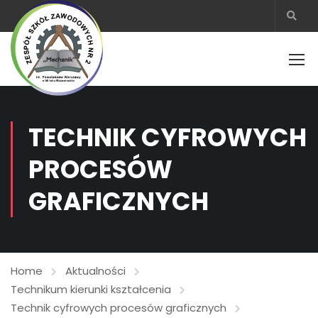
TECHNIK CYFROWYCH
PROCESÓW
GRAFICZNYCH
Home
Aktualności
Technikum kierunki kształcenia
Technik cyfrowych procesów graficznych