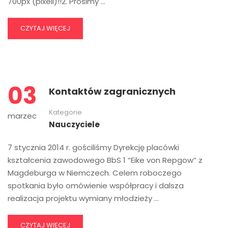
700px (pixeli)!!2. Prosimy …
CZYTAJ WIĘCEJ
03
Kontaktów zagranicznych
Kategorie
marzec
Nauczyciele
7 stycznia 2014 r. gościliśmy Dyrekcję placówki
kształcenia zawodowego BbS 1 “Eike von Repgow” z
Magdeburga w Niemczech. Celem roboczego
spotkania było omówienie współpracy i dalsza
realizacja projektu wymiany młodzieży …
CZYTAJ WIĘCEJ