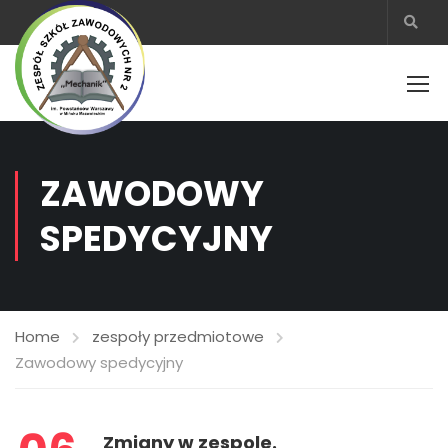
ZAWODOWY
SPEDYCYJNY
Home
zespoły przedmiotowe
Zawodowy spedycyjny
Zmiany w zespole.