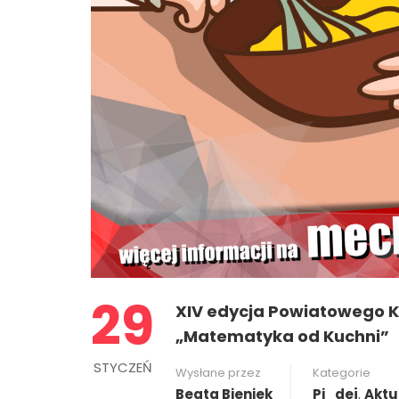
29
XIV edycja Powiatowego 
„Matematyka od Kuchni”
STYCZEŃ
Wysłane przez
Kategorie
Beata Bieniek
Pi_dej
,
Aktu