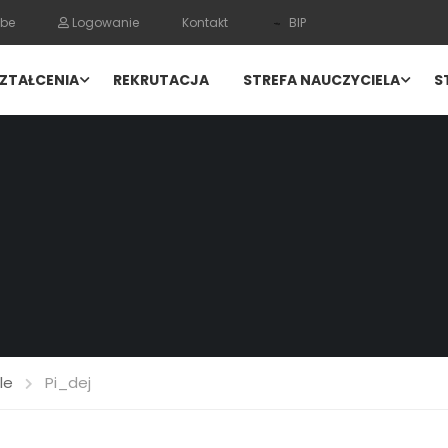
be
Logowanie
Kontakt
BIP
ZTAŁCENIA
REKRUTACJA
STREFA NAUCZYCIELA
S
le
Pi_dej