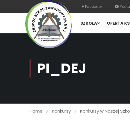
Facebook
Youtu
SZKOŁA
OFERTA KS
PI_DEJ
Home
Konkursy
Konkursy w Naszej Szko