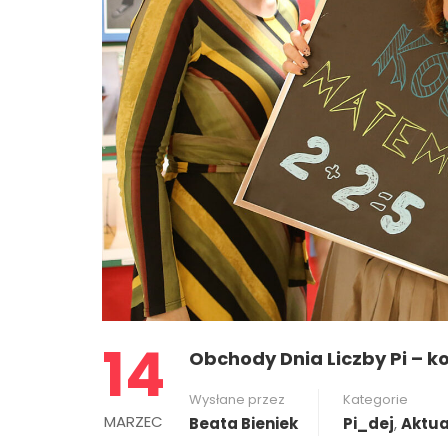
14
Obchody Dnia Liczby Pi – 
Wysłane przez
Kategorie
MARZEC
Beata Bieniek
Pi_dej
,
Aktua