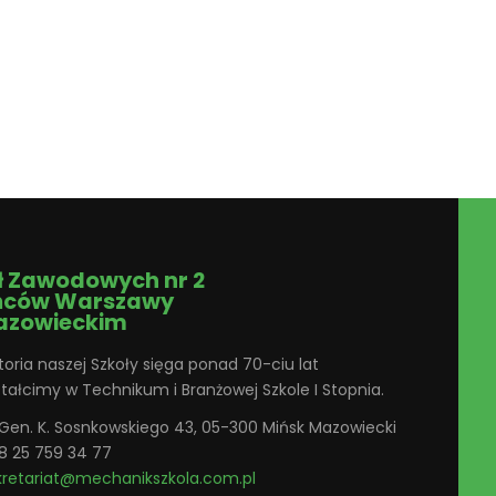
ł Zawodowych nr 2
ńców Warszawy
azowieckim
toria naszej Szkoły sięga ponad 70-ciu lat
ztałcimy w Technikum i Branżowej Szkole I Stopnia.
. Gen. K. Sosnkowskiego 43, 05-300 Mińsk Mazowiecki
8 25 759 34 77
kretariat@mechanikszkola.com.pl