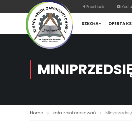
Facebook
Youtu
SZKOŁA
OFERTA KS
MINIPRZEDS
Home
koła zainteresowań
Miniprzedsi