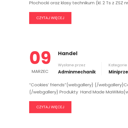
Płochocki oraz klasy technikum (kl. 2 Ts z ZSZ nr 
CZYTAJ WIĘCEJ
09
Handel
Wysłane przez
Kategorie
MARZEC
Adminmechanik
Miniprz
“Cookies’ friends”{webgallery} {/webgallery}Co
{/webgallery} Produkty Hand Made MaWiMa{we
CZYTAJ WIĘCEJ