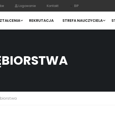
be
Logowanie
Kontakt
BIP
ZTAŁCENIA
REKRUTACJA
STREFA NAUCZYCIELA
S
IĘBIORSTWA
ębiorstwa