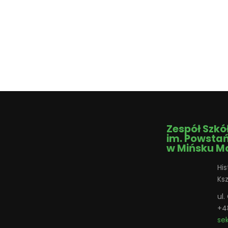
Zespół Szkó
im. Powsta
w Mińsku M
His
Ks
ul
+4
se