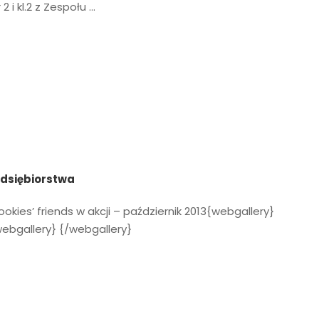
2 i kl.2 z Zespołu …
edsiębiorstwa
okies’ friends w akcji – październik 2013{webgallery}
bgallery} {/webgallery}