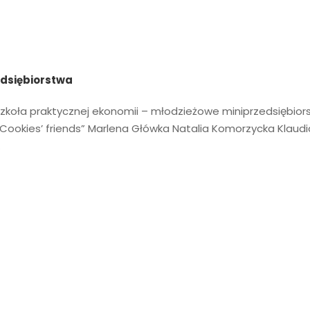
edsiębiorstwa
zkoła praktycznej ekonomii – młodzieżowe miniprzedsiębior
„Cookies’ friends” Marlena Główka Natalia Komorzycka Klaudi
…