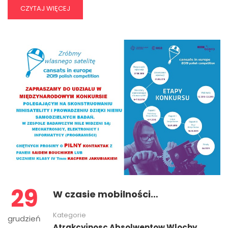
CZYTAJ WIĘCEJ
29
W czasie mobilności…
Kategorie
grudzień
Atrakcyjnosc Absolwentow Wlochy