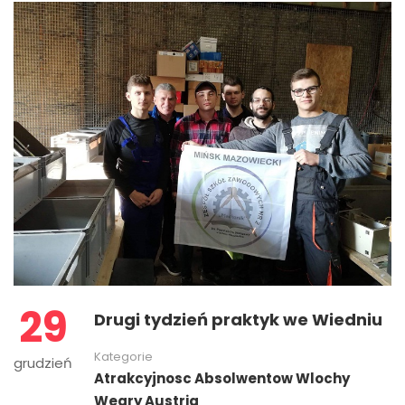
29
Drugi tydzień praktyk we Wiedniu
Kategorie
grudzień
Atrakcyjnosc Absolwentow Wlochy
Wegry Austria