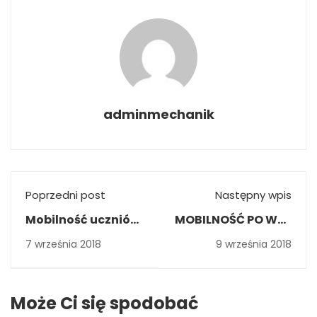
adminmechanik
Poprzedni post
Następny wpis
Mobilność uczniów
MOBILNOŚĆ PO WER
i nauczycieli w
w BUDAPESZCIE I
7 września 2018
9 września 2018
Mediolanie
MEDIOLANIE
Może Ci się spodobać