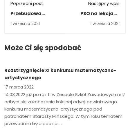
Poprzedni post
Następny wpis
Przebudowa
PSO na lekcjach
zasilania
matematyki
1 września 2021
1 września 2021
energetycznego
obiektów ZSZ Nr 2 w
Mińsku
Może Ci się spodobać
Mazowieckim
Rozstrzygnięcie XI konkursu matematyczno-
artystycznego
17 marca 2022
14.03.2022 już po raz 11 w Zespole Szkół Zawodowych nr 2
odbyło się zakończenie kolejnej edycji powiatowego
konkursu matematyczno-artystycznego pod
patronatem Starosty Mińskiego. W tym roku tematem
przewodnim była poezja. …