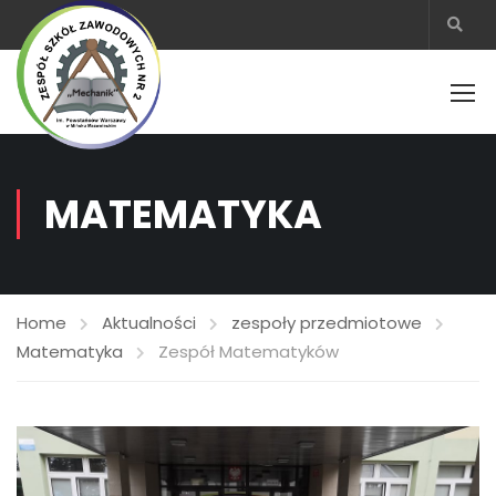
MATEMATYKA
Home
Aktualności
zespoły przedmiotowe
Matematyka
Zespół Matematyków