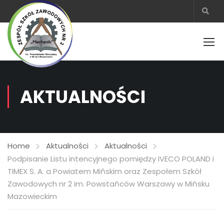
AKTUALNOŚCI
Home
Aktualności
Aktualności
Podpisanie Listu intencyjnego pomiędzy IVECO POLAND i
TIMEX S. A. a Powiatem Mińskim oraz Zespołem Szkół
Zawodowych nr 2 im. Powstańców Warszawy w Mińsku
Mazowieckim