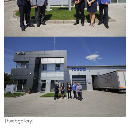
{/webgallery}