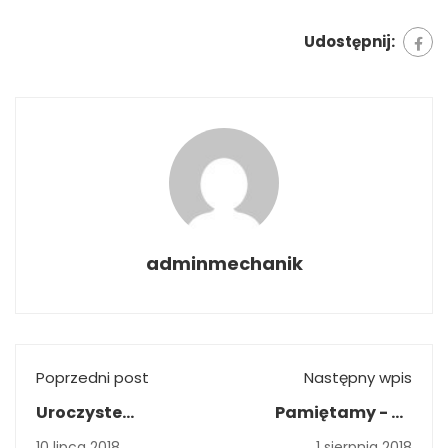
Udostępnij:
adminmechanik
Poprzedni post
Następny wpis
Uroczyste
Pamiętamy - 74
zakończenie roku
rocznica wybuchu
10 lipca 2018
1 sierpnia 2018