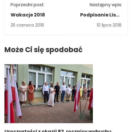
Poprzedni post
Następny wpis
Wakacje 2018
Podpisanie Listu
intencyjnego
25 czerwca 2018
10 lipca 2018
pomiędzy IVECO
POLAND i TIMEX S. A.
a Powiatem
Może Ci się spodobać
Mińskim oraz
Zespołem Szkół
Zawodowych nr 2
im. Powstańców
Warszawy w
Mińsku
Mazowieckim
Uroczystości z okazji 82. rocznicy wybuchu