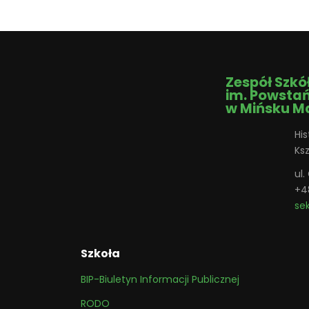
Zespół Szkó
im. Powsta
w Mińsku M
His
Ks
ul
+4
se
Szkoła
BIP-Biuletyn Informacji Publicznej
RODO