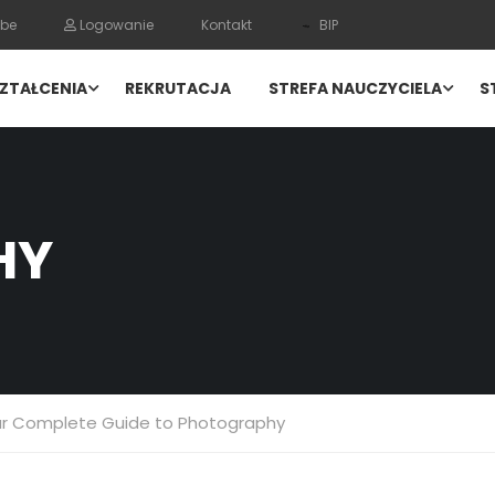
be
Logowanie
Kontakt
BIP
ZTAŁCENIA
REKRUTACJA
STREFA NAUCZYCIELA
S
HY
r Complete Guide to Photography