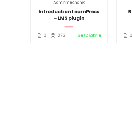
Adminmechanik
 and
Introduction LearnPress
B
phy
– LMS plugin
0
273
Bezpłatnie
$55.00