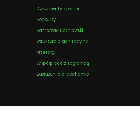
Dokumenty szkolne
Konkursy
Samorzad uczniowski
Struktura organizacyjna
Przetargi
Współpraca z zagranicą
Zasłużeni dla Mechanika
Copyright © Zespół S