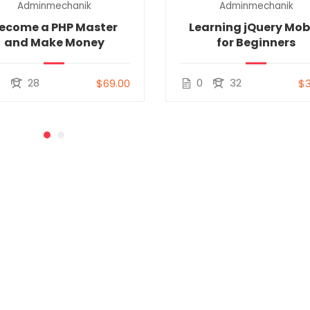
Adminmechanik
Adminmechanik
ecome a PHP Master
Learning jQuery Mob
and Make Money
for Beginners
0
28
0
32
$69.00
$3