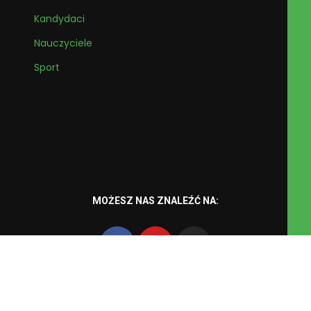
Kandydaci
Nauczyciele
Sport
MOŻESZ NAS ZNALEŹĆ NA:
zkół Zawodowych nr 2 im. Powstańców Warszawy w Mińsku Mazowieckim