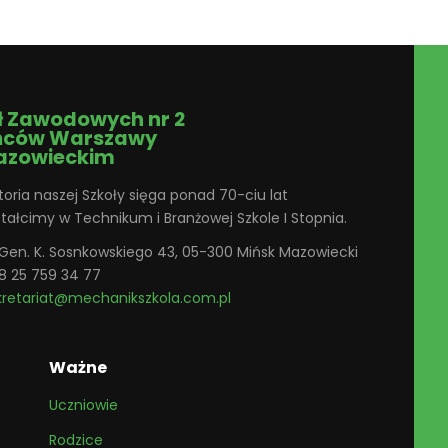
ł Zawodowych nr 2
ńców Warszawy
azowieckim
toria naszej Szkoły sięga ponad 70-ciu lat
ztałcimy w Technikum i Branżowej Szkole I Stopnia.
. Gen. K. Sosnkowskiego 43, 05-300 Mińsk Mazowiecki
8 25 759 34 77
kretariat@mechanikszkola.com.pl
Ważne
Uczniowie
Rodzice