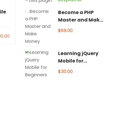
Adminmechanik
ile
HTML5/CSS3 Essentials in
The
Become a PHP
4-Hours
Wh
Master and Make
Money
$69.00
0
26
0
0.00
$36.00
Learning jQuery
Mobile for
Beginners
$30.00