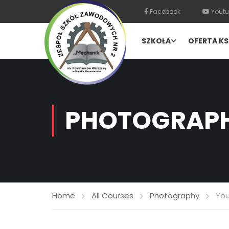
Facebook
Youtu
SZKOŁA
OFERTA KS
PHOTOGRAP
Home
All Courses
Photography
You