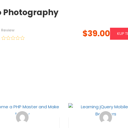
o Photography
Review
$39.00
KUP T