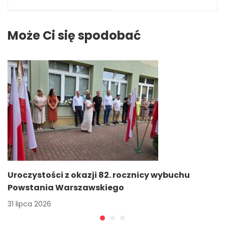
o Powstaniu
czynnościach
Warszawskim za
dotyczących
nami.
zakupu 9-
Może Ci się spodobać
osobowego
samochodu dla
ZSZ nr 2 im.
Powstańców
Warszawy w
Mińsku
Mazowieckim
Uroczystości z okazji 82. rocznicy wybuchu
Powstania Warszawskiego
31 lipca 2026