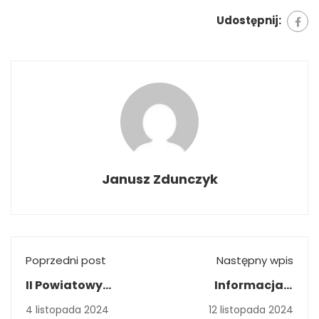
Udostępnij:
Janusz Zdunczyk
Poprzedni post
Następny wpis
II Powiatowy
Informacja o
Przegląd Piosenek
przeprowadzonych
4 listopada 2024
12 listopada 2024