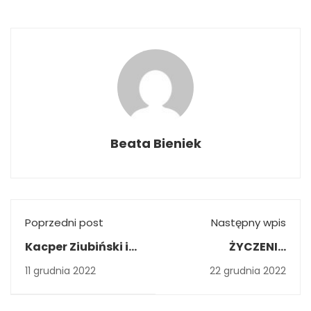
Beata Bieniek
Poprzedni post
Następny wpis
Kacper Ziubiński i
ŻYCZENIA
Jakub Gójski
ŚWIĄTECZNE
11 grudnia 2022
22 grudnia 2022
otrzymali
stypendium