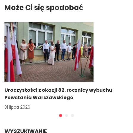
Prezesa Rady
Może Ci się spodobać
Ministrów za
najlepsze wyniki w
nauce.
Uroczystości z okazji 82. rocznicy wybuchu
Powstania Warszawskiego
31 lipca 2026
WYSZUKIWANIE