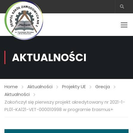
AKTUALNOŚCI
Home
Aktualności
Projekty UE
Grecja
Aktualności
Zakończył się pierwszy projekt akredytowany nr 2021-1-
PL01-KA121-VET-000010998 w programie Erasmus+