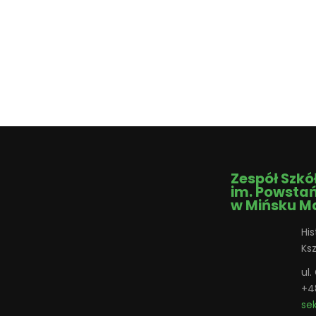
Zespół Szkó
im. Powsta
w Mińsku M
His
Ks
ul
+4
se