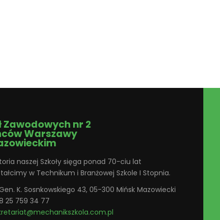
ł Zawodowych nr 2
ńców Warszawy
azowieckim
toria naszej Szkoły sięga ponad 70-ciu lat
ztałcimy w Technikum i Branżowej Szkole I Stopnia.
. Gen. K. Sosnkowskiego 43, 05-300 Mińsk Mazowiecki
8 25 759 34 77
kretariat@mechanikszkola.com.pl