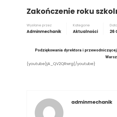
Zakończenie roku szko
Wysłane przez
Kategorie
Dat
Adminmechanik
Aktualności
26 
Podziękowania dyrektora i przewodniczące
Warsz
{youtube}jA_QV2QRwrg{/youtube}
adminmechanik