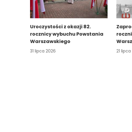
Uroczystości z okazji 82.
Zapro
rocznicy wybuchu Powstania
roczn
Warszawskiego
Warsz
31 lipca 2026
21 lipc