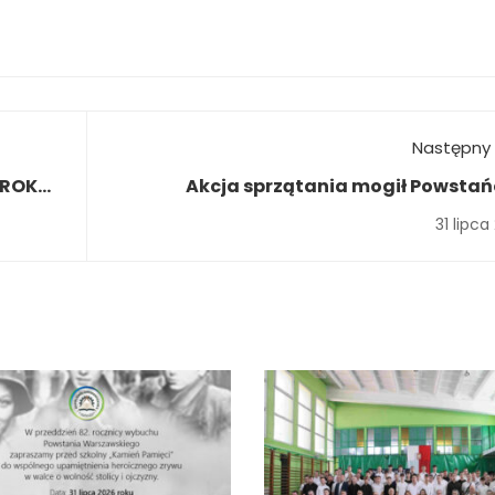
Następny 
 ROKU
Akcja sprzątania mogił Powsta
Warszawsk
31 lipca