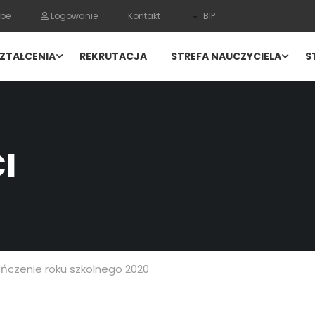
be
Logowanie
Kontakt
BIP
ZTAŁCENIA
REKRUTACJA
STREFA NAUCZYCIELA
S
I
ńczenie roku szkolnego 2020