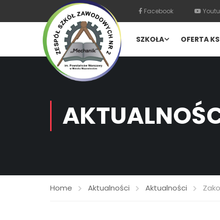
Facebook
Youtu
SZKOŁA
OFERTA KS
AKTUALNOŚC
Home
Aktualności
Aktualności
Zako