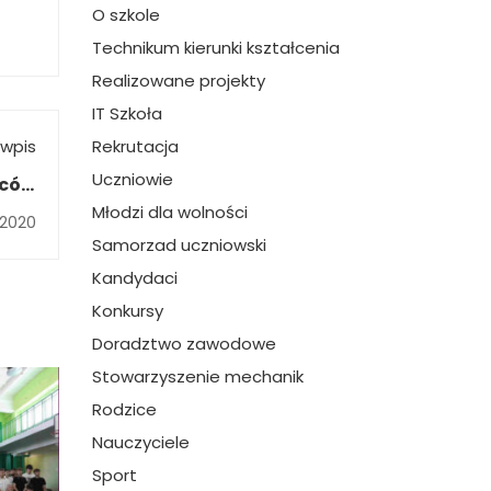
O szkole
Technikum kierunki kształcenia
Realizowane projekty
IT Szkoła
wpis
Rekrutacja
Uczniowie
ńców
ich.
Młodzi dla wolności
 2020
Samorzad uczniowski
Kandydaci
Konkursy
Doradztwo zawodowe
Stowarzyszenie mechanik
Rodzice
Nauczyciele
Sport