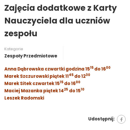
Zajęcia dodatkowe z Karty
Nauczyciela dla uczniów
zespołu
Kategorie
Zespoły Przedmiotowe
15
00
Anna Dąbrowska czwartki godzina 15
do 16
45
30
Marek Szczurowski piątek 11
do 12
15
00
Marek Sitek czwartek 15
do 16
25
10
Maciej Mazanka piątek 14
do 15
Leszek Radomski
Udostępnij: