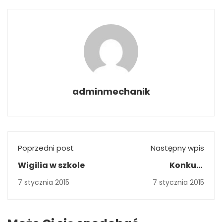
adminmechanik
Poprzedni post
Następny wpis
Wigilia w szkole
Konkurs
informatyczny GIM
7 stycznia 2015
7 stycznia 2015
BIT edycja szósta