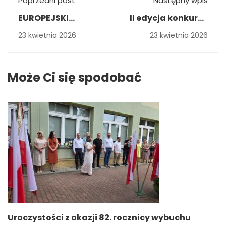
Poprzedni post
Następny wpis
EUROPEJSKI
II edycja konkursu
TYDZIEŃ SZCZEPIEŃ
„Softcontrols:
23 kwietnia 2026
23 kwietnia 2026
2026
Startuj w Świat
Automatyki”
Może Ci się spodobać
Uroczystości z okazji 82. rocznicy wybuchu