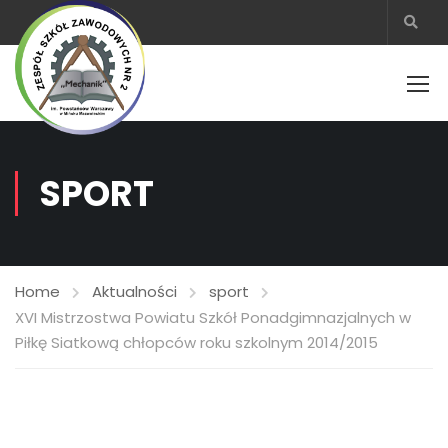
SPORT
Home
Aktualności
sport
XVI Mistrzostwa Powiatu Szkół Ponadgimnazjalnych w
Piłkę Siatkową chłopców roku szkolnym 2014/2015