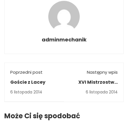
adminmechanik
Poprzedni post
Następny wpis
Goście z Lacey
XVI Mistrzostwa
Powiatu Szkół
6 listopada 2014
6 listopada 2014
Ponadgimnazjalnych
w Piłkę Siatkową
chłopców roku
Może Ci się spodobać
szkolnym 2014/2015