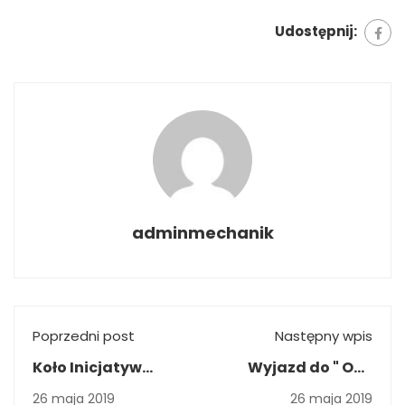
Udostępnij:
adminmechanik
Poprzedni post
Następny wpis
Koło Inicjatyw
Wyjazd do " Och
Artystycznych -
Teatru"
26 maja 2019
26 maja 2019