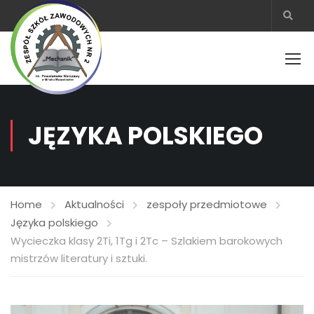
JĘZYKA POLSKIEGO
Home
Aktualności
zespoły przedmiotowe
Języka polskiego
Wycieczka klasy 2Ti, 1Tg i 2Tc – Szlakiem barokowych
mistrzów literatury i sztuki.