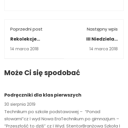
Poprzedni post
Następny wpis
Rekolekcje
III Niedziela z
wielkopostne
poezją. Teksty
14 marca 2018
14 marca 2018
Wojciecha
Młynarskiego czyt.
aktorka teatru
Może Ci się spodobać
Rozmaitości - P.
Aleksandra
Popławska
Podręczniki dla klas pierwszych
30 sierpnia 2019
Technikum po szkole podstawowej – “Ponad
słowami”cz I wyd Nowa EraTechnikum po gimnazjum –
“Przeszłość to dziś” cz I Wyd. StentorBranżowa Szkoła I