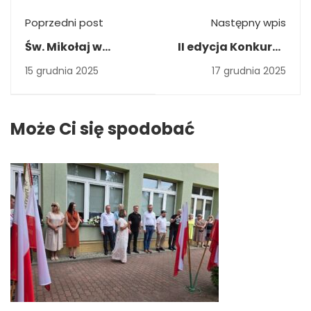
Poprzedni post
Następny wpis
Św. Mikołaj w
II edycja Konkursu
Mechaniku
Motoryzacyjnego
15 grudnia 2025
17 grudnia 2025
Może Ci się spodobać