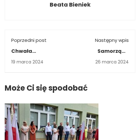
Beata Bieniek
Poprzedni post
Następny wpis
Chwała
Samorządu
Bohaterom!
Uczniowskiego
19 marca 2024
26 marca 2024
2023/2024 od 01
kwietnia 2024r.
Może Ci się spodobać