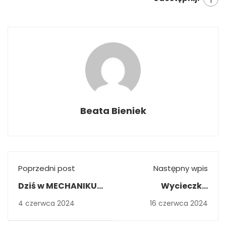
Beata Bieniek
Poprzedni post
Następny wpis
Dziś w MECHANIKU
Wycieczka
truskawkowy DZIEŃ
przyjaźni
4 czerwca 2024
16 czerwca 2024
BEZ PAPIEROSA
Mechanik-Piękna
do Grecji