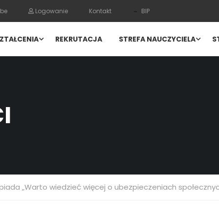
be
Logowanie
Kontakt
BIP
ZTAŁCENIA
REKRUTACJA
STREFA NAUCZYCIELA
S
I
piada „Warto wiedzieć więcej o ubezpieczeniach społeczny