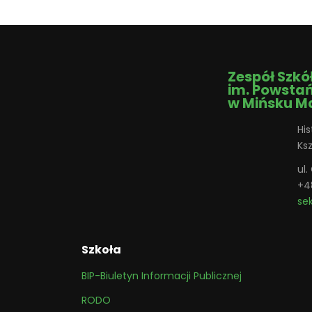
Zespół Szkó
im. Powsta
w Mińsku M
His
Ks
ul
+4
se
Szkoła
BIP-Biuletyn Informacji Publicznej
RODO