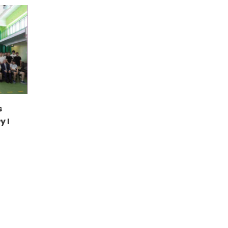
s
y I