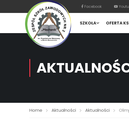
Facebook
Youtu
SZKOŁA
OFERTA KS
AKTUALNOŚC
Home
Aktualności
Aktualności
Olim