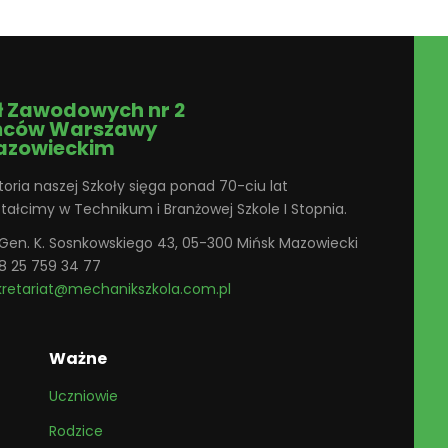
ł Zawodowych nr 2
ńców Warszawy
azowieckim
toria naszej Szkoły sięga ponad 70-ciu lat
ztałcimy w Technikum i Branżowej Szkole I Stopnia.
. Gen. K. Sosnkowskiego 43, 05-300 Mińsk Mazowiecki
8 25 759 34 77
kretariat@mechanikszkola.com.pl
Ważne
Uczniowie
Rodzice