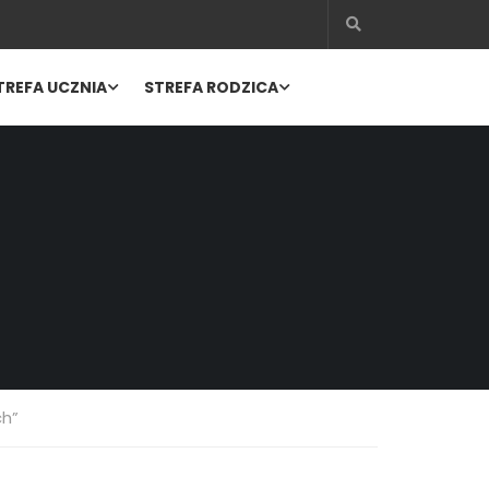
TREFA UCZNIA
STREFA RODZICA
ch”