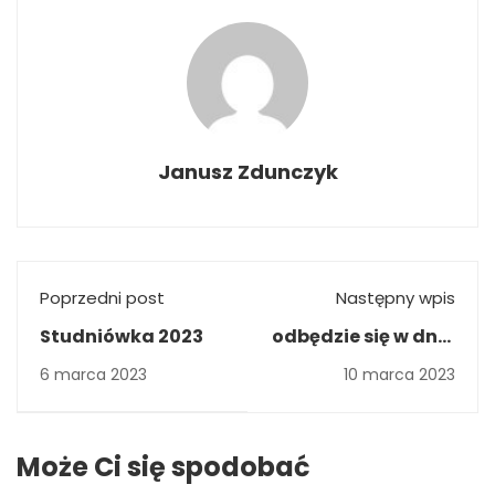
Janusz Zdunczyk
Poprzedni post
Następny wpis
Studniówka 2023
odbędzie się w dniu
14 marca 2023r. o
6 marca 2023
10 marca 2023
godz. 12:00
Może Ci się spodobać