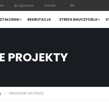
be
Logowanie
Kontakt
BIP
ZTAŁCENIA
REKRUTACJA
STREFA NAUCZYCIELA
S
E PROJEKTY
y
Mechanik Lan Party