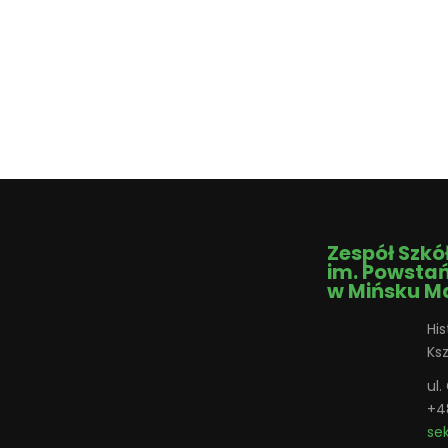
Zespół Szkó
im. Powsta
w Mińsku M
His
Ks
ul
+4
se