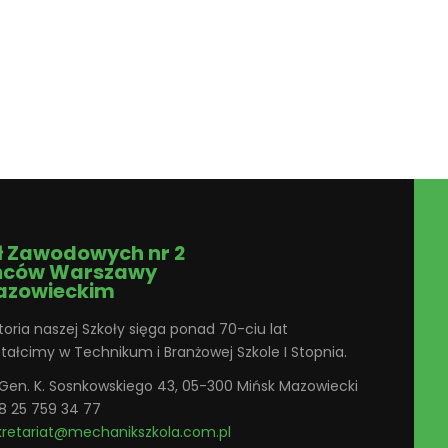
ł Zawodowych nr 2
ńców Warszawy
azowieckim
toria naszej Szkoły sięga ponad 70-ciu lat
ztałcimy w Technikum i Branżowej Szkole I Stopnia.
. Gen. K. Sosnkowskiego 43, 05-300 Mińsk Mazowiecki
8 25 759 34 77
kretariat@mechanikszkola.com.pl