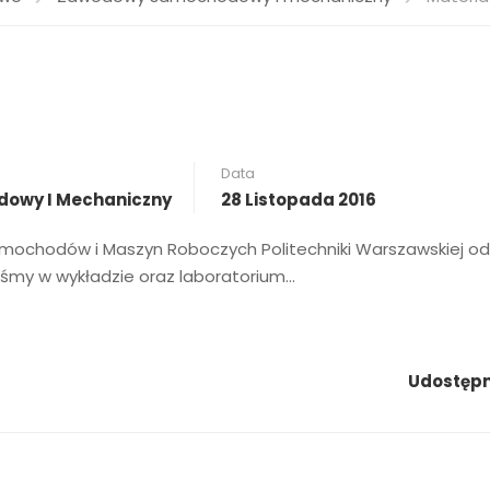
Data
owy I Mechaniczny
28 Listopada 2016
amochodów i Maszyn Roboczych Politechniki Warszawskiej o
liśmy w wykładzie oraz laboratorium…
Udostępni