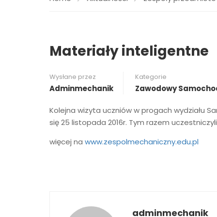
Materiały inteligentne
Wysłane przez
Kategorie
Adminmechanik
Zawodowy Samochod
Kolejna wizyta uczniów w progach wydziału S
się 25 listopada 2016r. Tym razem uczestniczy
więcej na
www.zespolmechaniczny.edu.pl
adminmechanik