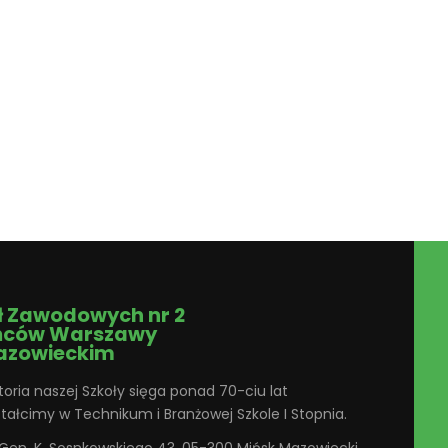
ł Zawodowych nr 2
ńców Warszawy
azowieckim
toria naszej Szkoły sięga ponad 70-ciu lat
ztałcimy w Technikum i Branżowej Szkole I Stopnia.