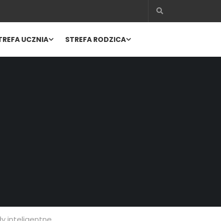
TREFA UCZNIA
STREFA RODZICA
ły inteligentne