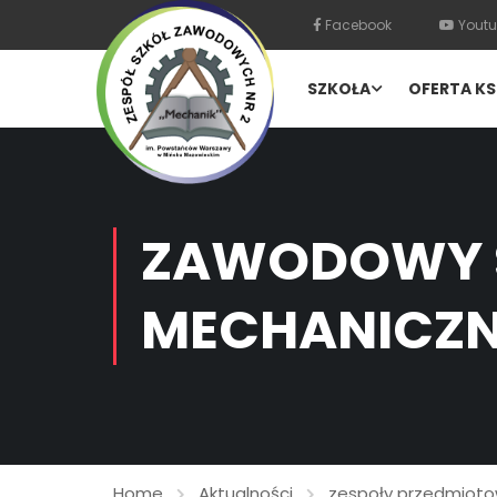
Facebook
Youtu
SZKOŁA
OFERTA KS
ZAWODOWY 
MECHANICZ
Home
Aktualności
zespoły przedmiot