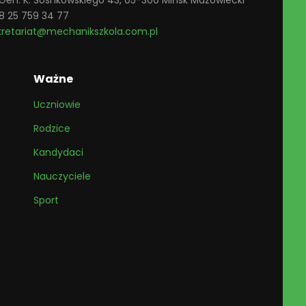
. Gen. K. Sosnkowskiego 43, 05-300 Mińsk Mazowiecki
8 25 759 34 77
kretariat@mechanikszkola.com.pl
Ważne
Uczniowie
Rodzice
Kandydaci
Nauczyciele
Sport