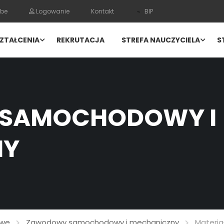
be
Logowanie
Kontakt
BIP
ZTAŁCENIA
REKRUTACJA
STREFA NAUCZYCIELA
S
SAMOCHODOWY I
NY
owe
Zawodowy samochodowy i mechaniczny
Materia