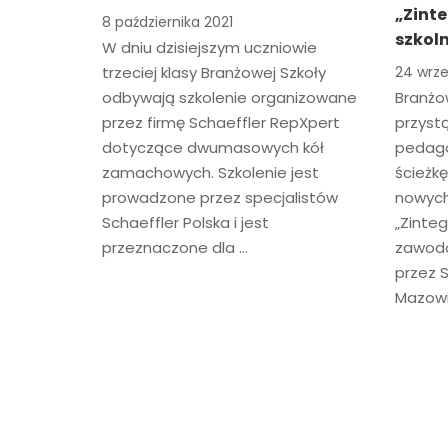
„Zint
8 października 2021
szkol
W dniu dzisiejszym uczniowie
trzeciej klasy Branżowej Szkoły
24 wrze
odbywają szkolenie organizowane
Branżo
przez firmę Schaeffler RepXpert
przystą
dotyczące dwumasowych kół
pedago
zamachowych. Szkolenie jest
ścieżk
prowadzone przez specjalistów
nowych
Schaeffler Polska i jest
„Zinte
przeznaczone dla …
zawodo
przez
Mazowi