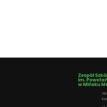
Zespół Szkó
im. Powsta
w Mińsku M
His
Ks