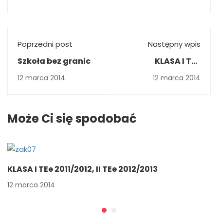
Poprzedni post
Następny wpis
Szkoła bez granic
KLASA I TEe
2011/2012, II TEe
12 marca 2014
12 marca 2014
2012/2013
Może Ci się spodobać
KLASA I TEe 2011/2012, II TEe 2012/2013
12 marca 2014