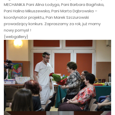
MECHANIKA Pani Alina Łodyga, Pani Barbara Bagińska,
Pani Halina Mikuszewska, Pani Marta Dąbrowska –
koordynator projektu, Pan Marek Szczurowski
prowadzący konkurs. Zapraszamy za rok, już mamy
nowy pomysł !
{webgallery}