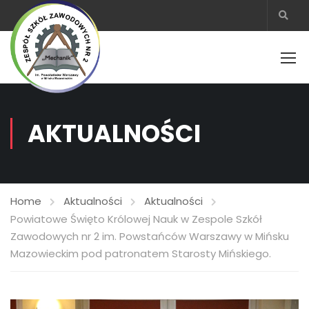
AKTUALNOŚCI
Home
Aktualności
Aktualności
Powiatowe Święto Królowej Nauk w Zespole Szkół
Zawodowych nr 2 im. Powstańców Warszawy w Mińsku
Mazowieckim pod patronatem Starosty Mińskiego.