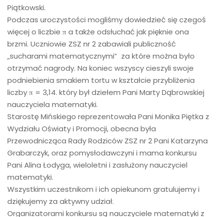
Piątkowski.
Podczas uroczystości mogliśmy dowiedzieć się czegoś
więcej o liczbie π a także odsłuchać jak pięknie ona
brzmi. Uczniowie ZSZ nr 2 zabawiali publiczność
„sucharami matematycznymi” za które można było
otrzymać nagrody. Na koniec wszyscy cieszyli swoje
podniebienia smakiem tortu w kształcie przybliżenia
liczby π = 3,14. który był dziełem Pani Marty Dąbrowskiej
nauczyciela matematyki.
Starostę Mińskiego reprezentowała Pani Monika Piętka z
Wydziału Oświaty i Promocji, obecna była
Przewodnicząca Rady Rodziców ZSZ nr 2 Pani Katarzyna
Grabarczyk, oraz pomysłodawczyni i mama konkursu
Pani Alina Łodyga, wieloletni i zasłużony nauczyciel
matematyki.
Wszystkim uczestnikom i ich opiekunom gratulujemy i
dziękujemy za aktywny udział.
Organizatorami konkursu są nauczyciele matematyki z