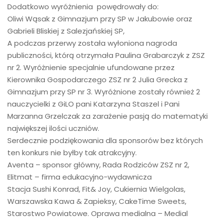
Dodatkowo wyróżnienia powędrowały do:
Oliwi Wąsak z Gimnazjum przy SP w Jakubowie oraz
Gabrieli Bliskiej z Salezjańskiej SP,
A podczas przerwy została wyłoniona nagroda
publiczności, którą otrzymała Paulina Grabarczyk z ZSZ
nr 2. Wyróżnienie specjalnie ufundowane przez
Kierownika Gospodarczego ZSZ nr 2 Julia Grecka z
Gimnazjum przy SP nr 3. Wyróżnione zostały również 2
nauczycielki z GiLO pani Katarzyna Staszel i Pani
Marzanna Grzelczak za zarażenie pasją do matematyki
największej ilości uczniów.
Serdecznie podziękowania dla sponsorów bez których
ten konkurs nie byłby tak atrakcyjny.
Aventa – sponsor główny, Rada Rodziców ZSZ nr 2,
Elitmat – firma edukacyjno-wydawnicza
Stacja Sushi Konrad, Fit& Joy, Cukiernia Wielgolas,
Warszawska Kawa & Zapieksy, CakeTime Sweets,
Starostwo Powiatowe. Oprawa medialna – Medial