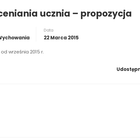
eniania ucznia – propozycja
Data
I Wychowania
22 Marca 2015
d września 2015 r.
Udostępni