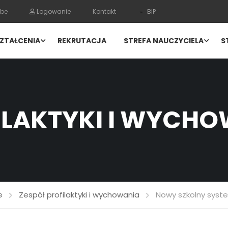
be
Logowanie
Kontakt
BIP
ZTAŁCENIA
REKRUTACJA
STREFA NAUCZYCIELA
S
ILAKTYKI I WYCH
e
Zespół profilaktyki i wychowania
Nowy szkolny syst