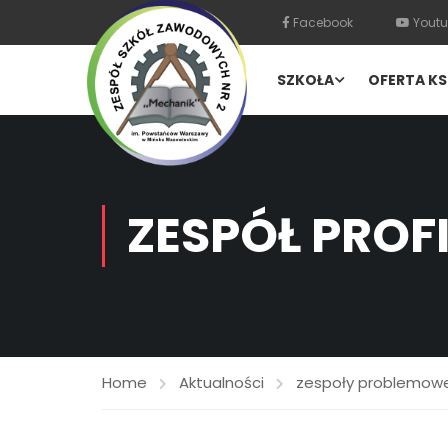
Facebook
Youtu
SZKOŁA
OFERTA KS
ZESPÓŁ PROF
Home
Aktualności
zespoły problemow