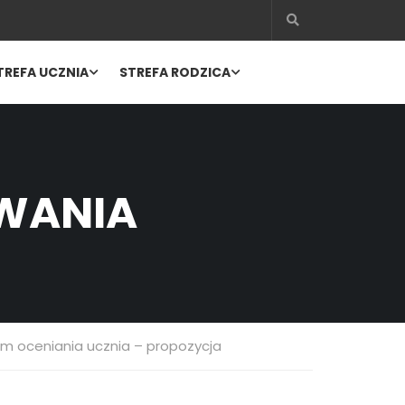
TREFA UCZNIA
STREFA RODZICA
OWANIA
em oceniania ucznia – propozycja