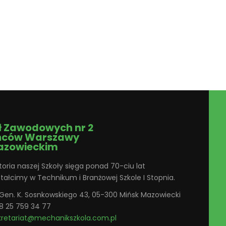
ł Zawodowych nr 2
ńców Warszawy
azowieckim
toria naszej Szkoły sięga ponad 70-ciu lat
ztałcimy w Technikum i Branżowej Szkole I Stopnia.
. Gen. K. Sosnkowskiego 43, 05-300 Mińsk Mazowiecki
8 25 759 34 77
kretariat@mechanikszkola.com.pl