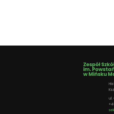
Zespół Szkó
im. Powsta
w Mińsku M
His
Ks
ul
+4
se