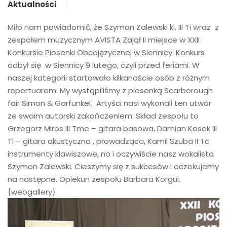
Aktualności
Miło nam powiadomić, że Szymon Zalewski kl. III Ti wraz z
zespołem muzycznym AVISTA Zajął II miejsce w XXII
Konkursie Piosenki Obcojęzycznej w Siennicy. Konkurs
odbył się w Siennicy 9 lutego, czyli przed feriami. W
naszej kategorii startowało kilkanaście osób z różnym
repertuarem. My wystąpiliśmy z piosenką Scarborough
fair Simon & Garfunkel. Artyści nasi wykonali ten utwór
ze swoim autorski zakończeniem. Skład zespołu to
Grzegorz Miros III Tme – gitara basowa, Damian Kosek III
Ti – gitara akustyczna , prowadząca, Kamil Szuba II Tc
instrumenty klawiszowe, no i oczywiście nasz wokalista
Szymon Zalewski. Cieszymy się z sukcesów i oczekujemy
na następne. Opiekun zespołu Barbara Korgul.
{webgallery}