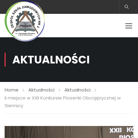
AKTUALNOŚCI
Home
Aktualności
Aktualności
II miejsce w XXII Konkursie Piosenki Obcojęzycznej w
Siennicy