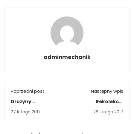
adminmechanik
Poprzedni post
Następny wpis
Drużyny
Rekolekcje
zakwalifikowane
wielkopostne
27 lutego 2017
28 lutego 2017
do II etapu
"Akademia
Młodego Technika"