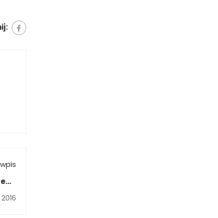
j:
wpis
demi
ika"
 2016