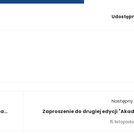
Udostępni
Następny 
ja
Zaproszenie do drugiej edycji "Aka
młodego techn
15 listopada