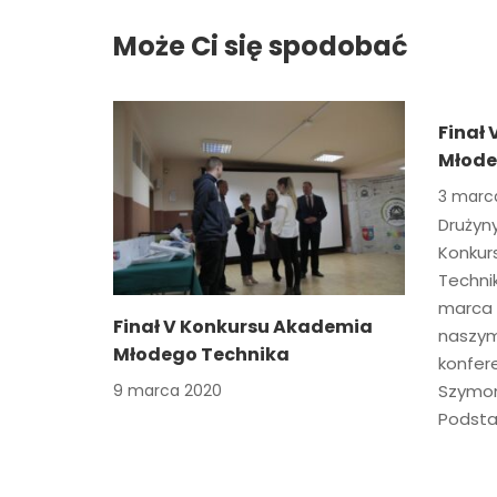
Może Ci się spodobać
Finał
Młode
3 marc
Drużyn
Konkur
Technik
marca 2
Finał V Konkursu Akademia
naszym
Młodego Technika
konfere
9 marca 2020
Szymon
Podsta