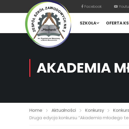
Facebook
Youtu
SZKOŁA
OFERTA KS
AKADEMIA M
Home
Aktualności
Konkursy
Konkurs
Druga edycja konkursu “Akademia młodego te