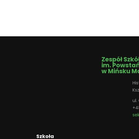
Zespół Szkó
im. Powsta
w Mińsku M
His
Ks
ul
+4
se
Szkoła