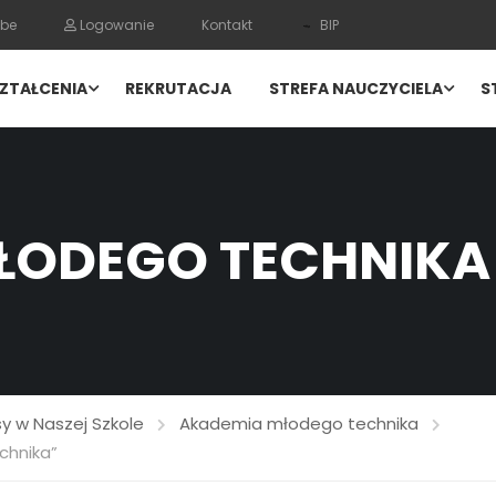
be
Logowanie
Kontakt
BIP
ZTAŁCENIA
REKRUTACJA
STREFA NAUCZYCIELA
S
ŁODEGO TECHNIKA
y w Naszej Szkole
Akademia młodego technika
chnika”