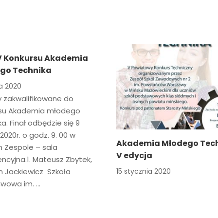
 V Konkursu Akademia
go Technika
a 2020
y zakwalifikowane do
su Akademia młodego
a. Finał odbędzie się 9
020r. o godz. 9. 00 w
Akademia Młodego Tec
 Zespole – sala
V edycja
ncyjna.1. Mateusz Zbytek,
 Jackiewicz Szkoła
15 stycznia 2020
wowa im. …