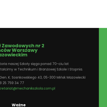
ł Zawodowych nr 2
ńców Warszawy
azowieckim
toria naszej Szkoły sięga ponad 70-ciu lat
ztałcimy w Technikum i Branżowej Szkole I Stopnia.
. Gen. K. Sosnkowskiego 43, 05-300 Mińsk Mazowiecki
8 25 759 34 77
kretariat@mechanikszkola.com.pl
Ważne