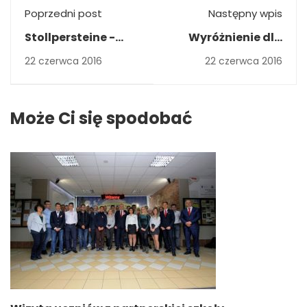
Poprzedni post
Następny wpis
Stollpersteine -
Wyróżnienie dla
Kamienie Pamięci
uczniów
22 czerwca 2016
22 czerwca 2016
MECHANIKA w
Ogólnopolskim
Konkursie "Nasze
Może Ci się spodobać
Nadleśnictwo"