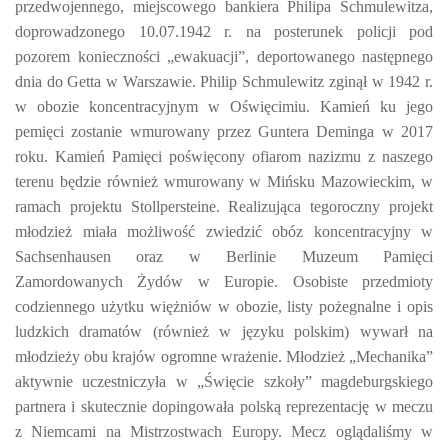
przedwojennego, miejscowego bankiera Philipa Schmulewitza,
doprowadzonego 10.07.1942 r. na posterunek policji pod
pozorem konieczności „ewakuacji”, deportowanego następnego
dnia do Getta w Warszawie. Philip Schmulewitz zginął w 1942 r.
w obozie koncentracyjnym w Oświęcimiu. Kamień ku jego
pemięci zostanie wmurowany przez Guntera Deminga w 2017
roku. Kamień Pamięci poświęcony ofiarom nazizmu z naszego
terenu będzie również wmurowany w Mińsku Mazowieckim, w
ramach projektu Stollpersteine. Realizująca tegoroczny projekt
młodzież miała możliwość zwiedzić obóz koncentracyjny w
Sachsenhausen oraz w Berlinie Muzeum Pamięci
Zamordowanych Żydów w Europie. Osobiste przedmioty
codziennego użytku więżniów w obozie, listy pożegnalne i opis
ludzkich dramatów (również w języku polskim) wywarł na
młodzieży obu krajów ogromne wrażenie. Młodzież „Mechanika”
aktywnie uczestniczyła w „Święcie szkoły” magdeburgskiego
partnera i skutecznie dopingowała polską reprezentację w meczu
z Niemcami na Mistrzostwach Europy. Mecz oglądaliśmy w