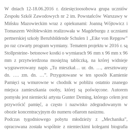
W dniach 12-18.06.2016 r. dziesięcioosobowa grupa uczniów
Zespołu Szkół Zawodowych nr 2 im. Powstańców Warszawy w
Mińsku Mazowieckim wraz z opiekunami: Joanną Wójtowicz i
Tomaszem Wróblewskim realizowała w Magdeburgu z uczniami
pertnerskiej szkoły Berufsbildende Schulen 1 „Eike von Repgow”
po raz czwarty program wymiany. Tematem projektu w 2016 r. są
Stollprsteine- betonowe kostki o wymiarach 96 mm x 96 mm x 96
mm z przytwierdzona mosiężną tabliczką, na krórej widnieje
wygrawerowany napis „Tu mieszkał… ur. dn. …, aresztowany
dn. …. zm. dn. …”. Przygotowane w ten sposób Kamienie
Pamięci są wmurowne w chodnik w pobliżu ostatnio znanego
miejsca zamieszkania osoby, której są poświęcone. Autorem
pomysłu jest niemiecki artysta Gunter Deming, którego celem jest
przywrócić pamięć, a często i nazwisko zdegradowanym w
obozie koncentracyjnym do numeru ofiarom nasizmu.
Podczas tygodniowego pobytu młodzieży z „Mechanika”,
opracowana została wspólnie z niemieckimi kolegami biografia