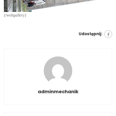
{/webgallery}
Udostępnij:
adminmechanik