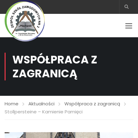
WSPÓŁPRACA Z
ZAGRANICĄ
Home
Aktualności
Współpraca z zagranicą
Stollpersteine – Kamienie Pamięci