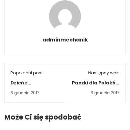
adminmechanik
Poprzedni post
Następny wpis
Dzień z
Paczki dla Polaków
Politechniką
mieszkających w
6 grudnia 2017
6 grudnia 2017
Warszawską.
Żółkwi
Może Ci się spodobać