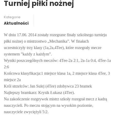
Turniej piłki nożnej
Kategorie
Aktualności
W dniu 17.06. 2014 zostały rozegrane finały szkolnego turnieju
piłki nożnej o mistrzostwo „Mechanika”. W finałach
uczestniczyły trzy klasy (1a,2a,4Tee), które rozegrały mecze
systemem ”każdy z każdym”.
Wyniki poszczególnych meczów: 4Tee-2a 2:1, 2a-1a 0:4, 4Tee-1a
2:6
Końcowa klasyfikacja:1 miejsce klasa 1a, 2 miejsce klasa 4Tee, 3
miejsce 2a
Król strzelców: Jan Sulej (4Tee) zdobywca 23 bramek
Najlepszy bramkarz: Krysik Łukasz (4Tee).
Na zakończenie rozgrywek mistrz szkoły rozegrał mecz z kadrą
nauczycieli. Po meczu stojącym na wysokim poziomie,
nauczyciele zwyciężyli 5:2.