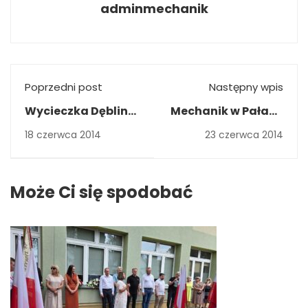
adminmechanik
Poprzedni post
Następny wpis
Wycieczka Dęblin
Mechanik w Pałacu
2014
Prezydenckim
18 czerwca 2014
23 czerwca 2014
Może Ci się spodobać