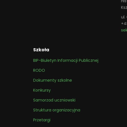
His
Ks
ul
+4
se
Szkoła
BIP-Biuletyn Informacji Publicznej
RODO
Dokumenty szkolne
Konkursy
Samorzad uczniowski
Struktura organizacyjna
Przetargi