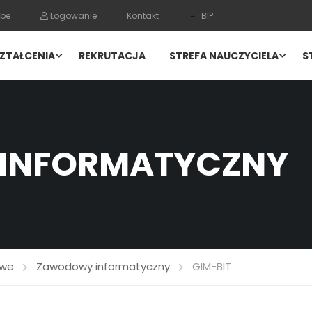
be
Logowanie
Kontakt
BIP
ZTAŁCENIA
REKRUTACJA
STREFA NAUCZYCIELA
S
INFORMATYCZNY
owe
Zawodowy informatyczny
GIM-BIT