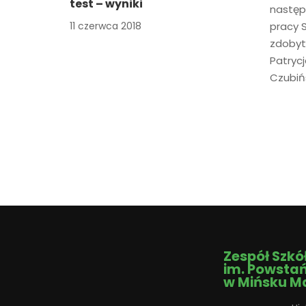
test – wyniki
następu
11 czerwca 2018
pracy S
zdobyty
Patryc
Czubiń
Zespół Szkó
im. Powsta
w Mińsku M