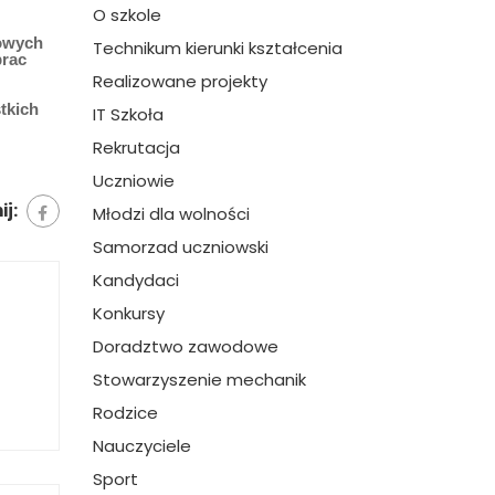
O szkole
dowych
Technikum kierunki kształcenia
prac
Realizowane projekty
tkich
IT Szkoła
Rekrutacja
Uczniowie
j:
Młodzi dla wolności
Samorzad uczniowski
Kandydaci
Konkursy
Doradztwo zawodowe
Stowarzyszenie mechanik
Rodzice
Nauczyciele
Sport