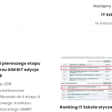
Następny 
IT Sz
14 marca
i pierwszego etapu
rsu GIM BIT edycja
8
go 2018
a konkursowa
fikowała do II etapu IX
owego Konkursu
Ranking IT Szkoła stycz
atycznego GIMBIT