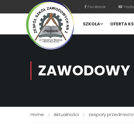
Facebook
Youtu
SZKOŁA
OFERTA KS
ZAWODOWY 
Home
Aktualności
zespoły przedmiot