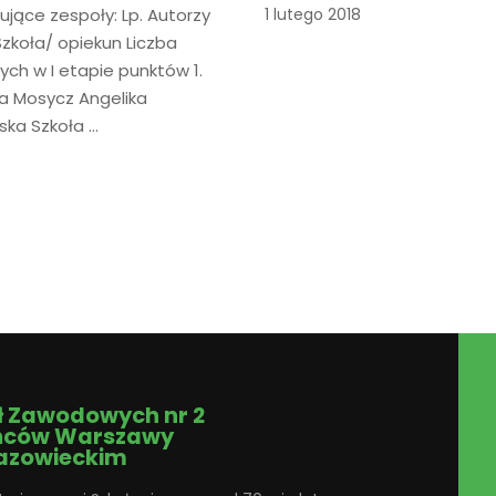
jące zespoły: Lp. Autorzy
1 lutego 2018
zkoła/ opiekun Liczba
ch w I etapie punktów 1.
ja Mosycz Angelika
ska Szkoła …
ł Zawodowych nr 2
ńców Warszawy
azowieckim