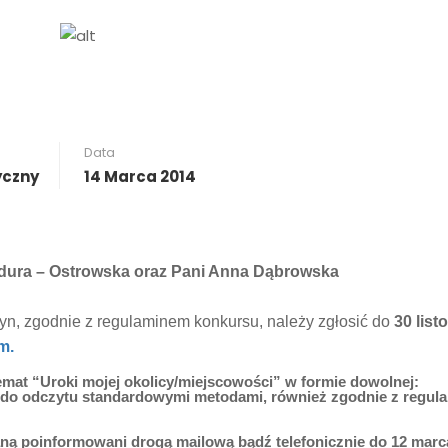
Data
yczny
14 Marca 2014
idura – Ostrowska oraz Pani Anna Dąbrowska
yn, zgodnie z regulaminem konkursu, należy zgłosić do
30 list
m.
emat “Uroki mojej okolicy/miejscowości” w formie dowolnej:
ie do odczytu standardowymi metodami, również zgodnie z regu
taną poinformowani drogą mailową bądź telefonicznie do
12 marc