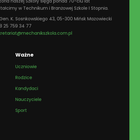
toria naszej Szkoły sięga ponad 70-ciu lat
ztałcimy w Technikum i Branżowej Szkole I Stopnia.
. Gen. K. Sosnkowskiego 43, 05-300 Mińsk Mazowiecki
8 25 759 34 77
kretariat@mechanikszkola.com.pl
Ważne
Uczniowie
Rodzice
Kandydaci
Nauczyciele
Sport