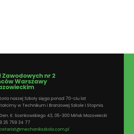
ł Zawodowych nr 2
ńców Warszawy
azowieckim
toria naszej Szkoły sięga ponad 70-ciu lat
ztałcimy w Technikum i Branżowej Szkole I Stopnia.
. Gen. K. Sosnkowskiego 43, 05-300 Mińsk Mazowiecki
8 25 759 34 77
kretariat@mechanikszkola.com.pl