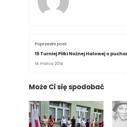
Poprzedni post
15 Turniej Piłki Nożnej Halowej o pucha
tygodnika „Co słychać”
14 marca 2014
Może Ci się spodobać