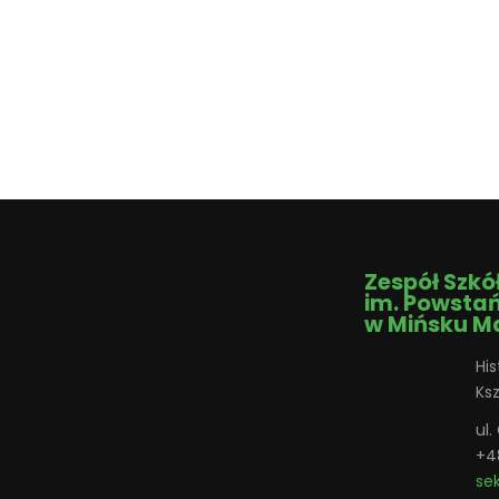
Zespół Szkó
im. Powsta
w Mińsku M
His
Ks
ul
+4
se