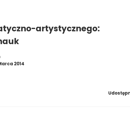
tyczno-artystycznego:
nauk
a
Marca 2014
Udostępni