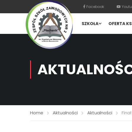
Facebook
Youtu
SZKOŁA
OFERTA KS
AKTUALNOŚC
Home
Aktualności
Aktualności
Fina