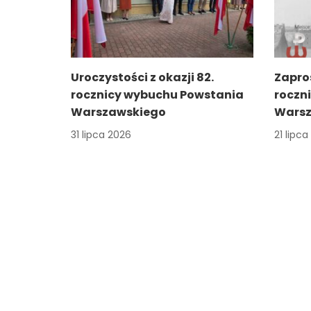
Uroczystości z okazji 82.
Zapro
rocznicy wybuchu Powstania
roczn
Warszawskiego
Warsz
31 lipca 2026
21 lipc