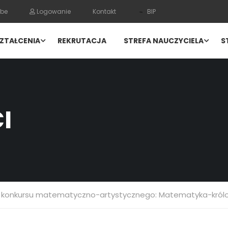
be
Logowanie
Kontakt
BIP
ZTAŁCENIA
REKRUTACJA
STREFA NAUCZYCIELA
S
I
ł konkursu matematyczno-artystycznego: Matematyka-król