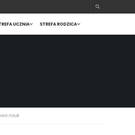
TREFA UCZNIA
STREFA RODZICA
owa nauk