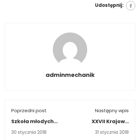
Udostępnij:
adminmechanik
Poprzedni post
Następny wpis
Szkoła młodych
XXVII Krajowa
patriotów V edycja
Konferencja
30 stycznia 2018
31 stycznia 2018
Stowarzyszenia