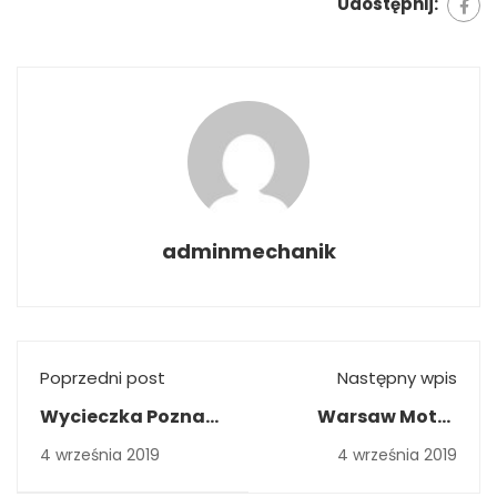
Udostępnij:
adminmechanik
Poprzedni post
Następny wpis
Wycieczka Poznań
Warsaw Motor
Motor Show 2018
Show 2018
4 września 2019
4 września 2019