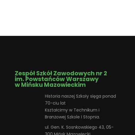
Zespół Szkół Zawodowych nr 2
im. Powstańców Warszawy
w Mińsku Mazowieckim
Historia naszej Szkoły sięga ponad
70-ciu lat
Kształcimy w Technikum i
Branżowej Szkole I Stopnia.
ul. Gen. K. Sosnkowskiego 43, 05-
300 Mińsk Mazowiecki