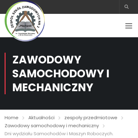
ZAWODOWY
SAMOCHODOWY I
MECHANICZNY
Home
Aktualności
zespoły przedmiotowe
Zawodowy samochodowy i mechaniczny
Dni wydziału Samochodów i Maszyn Roboczych.