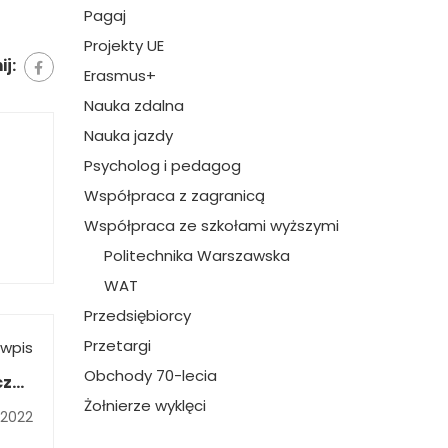
Pagaj
Projekty UE
j:
Erasmus+
Nauka zdalna
Nauka jazdy
Psycholog i pedagog
Współpraca z zagranicą
Współpraca ze szkołami wyższymi
Politechnika Warszawska
WAT
Przedsiębiorcy
Przetargi
wpis
Obchody 70-lecia
czny
Żołnierze wyklęci
ace”
 2022