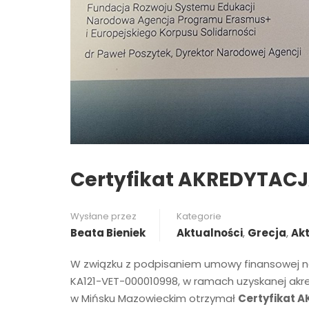
Certyfikat AKREDYTAC
Wysłane przez
Kategorie
Beata Bieniek
Aktualności
,
Grecja
,
Ak
W związku z podpisaniem umowy finansowej na 
KA121-VET-
000010998, w ramach uzyskanej akr
w Mińsku Mazowieckim otrzymał
Certyfikat 