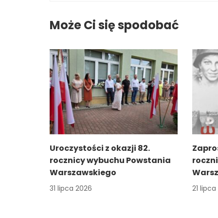
Może Ci się spodobać
Uroczystości z okazji 82.
Zapro
rocznicy wybuchu Powstania
roczn
Warszawskiego
Warsz
31 lipca 2026
21 lipc