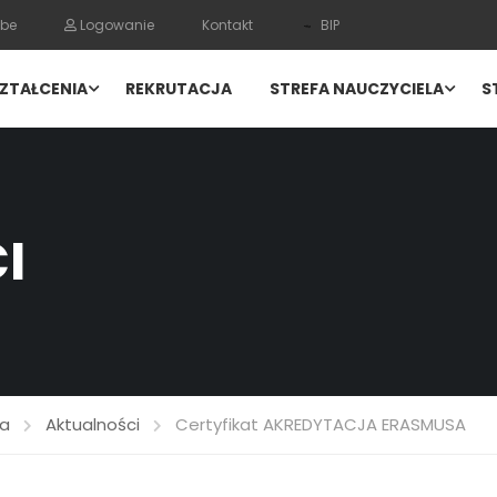
be
Logowanie
Kontakt
BIP
ZTAŁCENIA
REKRUTACJA
STREFA NAUCZYCIELA
S
I
ja
Aktualności
Certyfikat AKREDYTACJA ERASMUSA