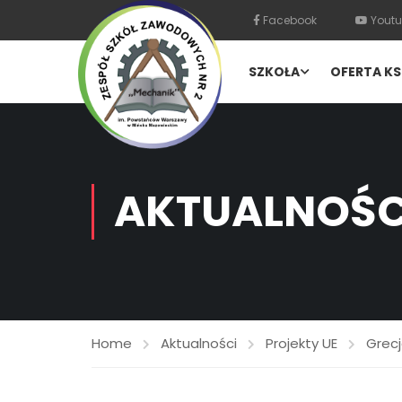
Facebook
Youtu
SZKOŁA
OFERTA KS
AKTUALNOŚC
Home
Aktualności
Projekty UE
Grec