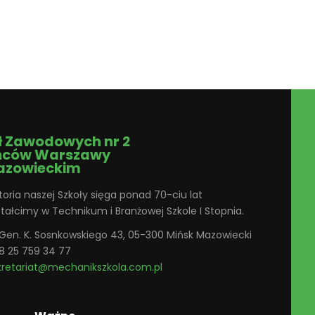
ł Zawodowych nr 2
ńców Warszawy
azowieckim
toria naszej Szkoły sięga ponad 70-ciu lat
ztałcimy w Technikum i Branżowej Szkole I Stopnia.
. Gen. K. Sosnkowskiego 43, 05-300 Mińsk Mazowiecki
8 25 759 34 77
kretariat@mechanikszkola.com.pl