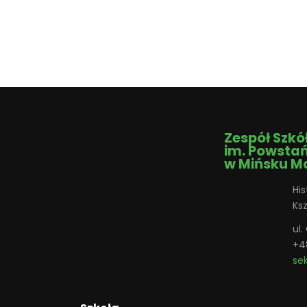
Zespół Szkó
im. Powsta
w Mińsku M
His
Ks
ul
+4
se