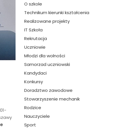
O szkole
Technikum kierunki kształcenia
Realizowane projekty
IT Szkoła
Rekrutacja
Uczniowie
Młodzi dla wolności
Samorzad uczniowski
Kandydaci
Konkursy
Doradztwo zawodowe
Stowarzyszenie mechanik
Rodzice
01-
Nauczyciele
rszawy
ie
Sport