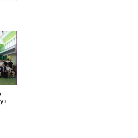
s
y I