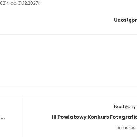
1r. do 31.12.2027r.
Udostępni
Następny 
-
III Powiatowy Konkurs Fotografi
„Sleevef
15 marca