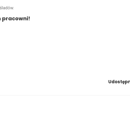
śladów.
h pracowni!
Udostępni