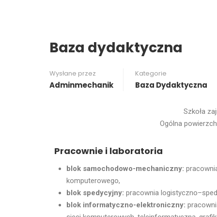
Baza dydaktyczna
Wysłane przez
Kategorie
Adminmechanik
Baza Dydaktyczna
Szkoła za
Ogólna powierzch
Pracownie i laboratoria
blok samochodowo-mechaniczny:
pracownia
komputerowego,
blok spedycyjny:
pracownia logistyczno–spedy
blok informatyczno-elektroniczny:
pracownia