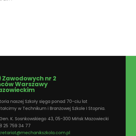
ł Zawodowych nr 2
ńców Warszawy
azowieckim
toria naszej Szkoły sięga ponad 70-ciu lat
ztałcimy w Technikum i Branżowej Szkole I Stopnia.
. Gen. K. Sosnkowskiego 43, 05-300 Mińsk Mazowiecki
8 25 759 34 77
kretariat@mechanikszkola.com.pl