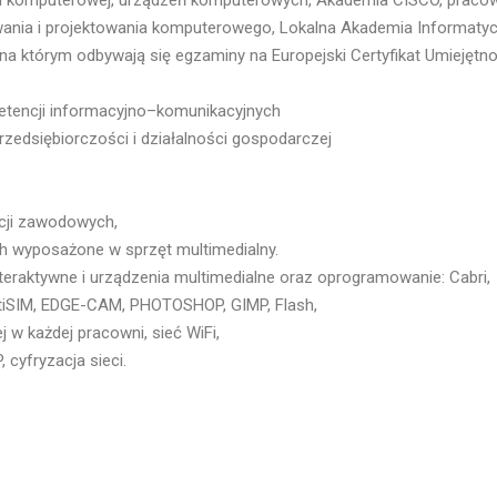
iki komputerowej, urządzeń komputerowych, Akademia CISCO, praco
ania i projektowania komputerowego, Lokalna Akademia Informaty
a którym odbywają się egzaminy na Europejski Certyfikat Umiejętno
etencji informacyjno–komunikacyjnych
przedsiębiorczości i działalności gospodarczej
acji zawodowych,
 wyposażone w sprzęt multimedialny.
raktywne i urządzenia multimedialne oraz oprogramowanie: Cabri,
tiSIM, EDGE-CAM, PHOTOSHOP, GIMP, Flash,
w każdej pracowni, sieć WiFi,
 cyfryzacja sieci.