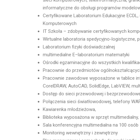
sieci komputerowych, teleinformatyczna, graf
informatyczne do obsługi programów modelow
Certyfikowane Laboratorium Edukacyjne ECDL, n
Komputerowych
IT Szkoła – zdobywanie certyfikowanych komp
Wirtualne laboratoria spedycyjno-logistyczne, 
Laboratorium fizyki doświadczalnej
multimedialne E–laboratorium matematyki
Ośrodki egzaminacyjne do wszystkich kwalifik
Pracownie do przedmiotów ogólnokształcących
Pracownie zawodowe wyposażone w tablice inte
CorelDRAW, AutoCAD, SolidEdge, LabVIEW, mul
Dostęp do sieci przewodowej i bezprzewodowej 
Połączenia sieci światłowodowej, telefony WAP,
Kawiarenka młodzieżowa,
Biblioteka wyposażona w sprzęt multimedialny,
Sala konferencyjna multimedialna na 100 osób
Monitoring wewnętrzny i zewnętrzny