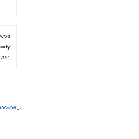
wpis
koły
 2014