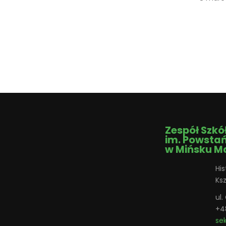
Zespół Szkó
im. Powsta
w Mińsku M
His
Ks
ul
+4
se