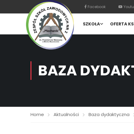
Facebook
Youtu
SZKOŁA
OFERTA KS
BAZA DYDAK
Home
Aktualności
Baza dydaktyczna