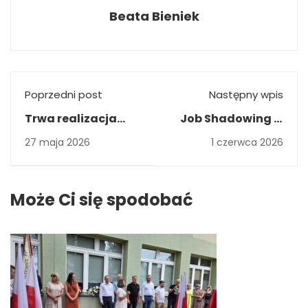
Beata Bieniek
Poprzedni post
Następny wpis
Trwa realizacja
Job Shadowing w
projektu w ramach
Grecji w ramach
27 maja 2026
1 czerwca 2026
programu
programu
Erasmus+ 2025-1-
Erasmus+
PL01-KA121-VET-
Może Ci się spodobać
000335132