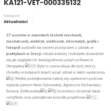
KA121-VET-000335132
Kategorie
Aktualności
37 uczniów w zawodach technik mechanik,
mechatronik, elektryk, elektronik, informatyk, grafik i
fotograf
podzielili się swoimi przeżyciami z udziału w
praktykach w Grecji
, młodsi koledzy i koleżanki dowiedzieli
się jak wyglądał ich dwutygodniowy pobyt na Riwierze
Olimpijskiej
Była to cenna lekcja dla tych, którzy
chcieliby w kolejnych latach wziąć udział w takim wydarzeniu
Wielkie podziękowania należą się opiekunom podczas
wyjazdu paniom Ninie Ostrowskiej, Agnieszce Rycharskiej i
Renacie Ziółkowskiej
Uczestnicy otrzymali także
certyfikaty oraz pamiątkowe koszulki projektowe