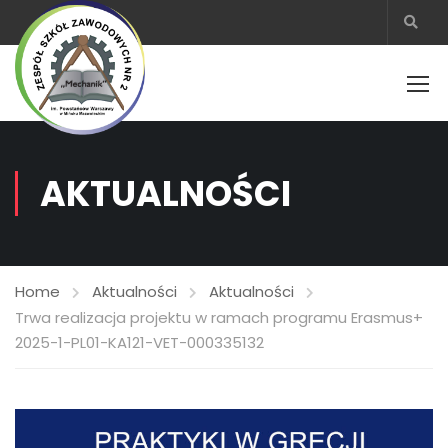
AKTUALNOŚCI
Home
Aktualności
Aktualności
Trwa realizacja projektu w ramach programu Erasmus+
2025-1-PL01-KA121-VET-000335132