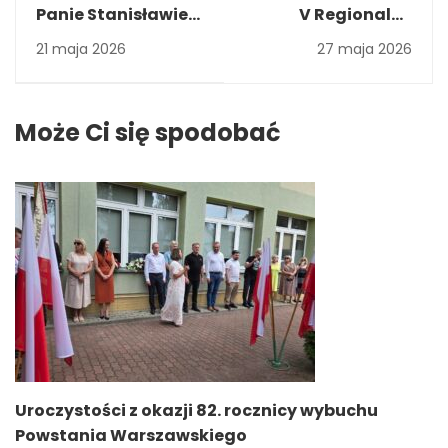
Panie Stanisławie
V Regionalny
ŻEGNAMY...
Konkurs Wiedzy
21 maja 2026
27 maja 2026
Normalizacyjnej
Może Ci się spodobać
Uroczystości z okazji 82. rocznicy wybuchu
Powstania Warszawskiego