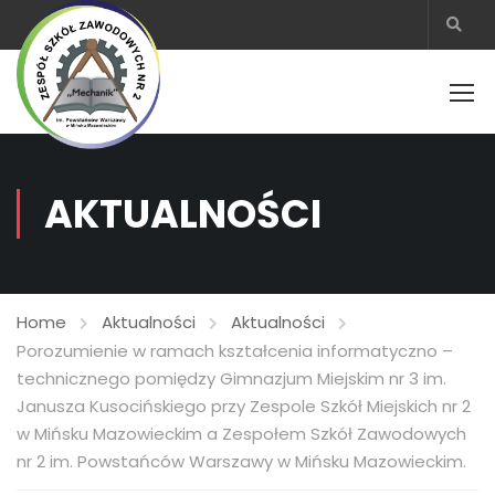
AKTUALNOŚCI
Home
Aktualności
Aktualności
Porozumienie w ramach kształcenia informatyczno –
technicznego pomiędzy Gimnazjum Miejskim nr 3 im.
Janusza Kusocińskiego przy Zespole Szkół Miejskich nr 2
w Mińsku Mazowieckim a Zespołem Szkół Zawodowych
nr 2 im. Powstańców Warszawy w Mińsku Mazowieckim.