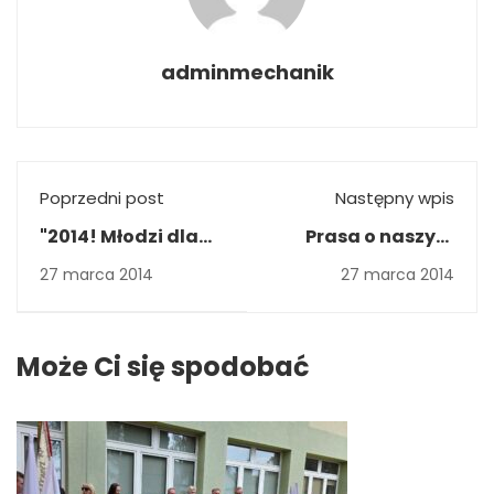
adminmechanik
Poprzedni post
Następny wpis
"2014! Młodzi dla
Prasa o naszym
Wolności" trzecia
projekcie
27 marca 2014
27 marca 2014
odsłona - "Skok
przez płot"
Może Ci się spodobać