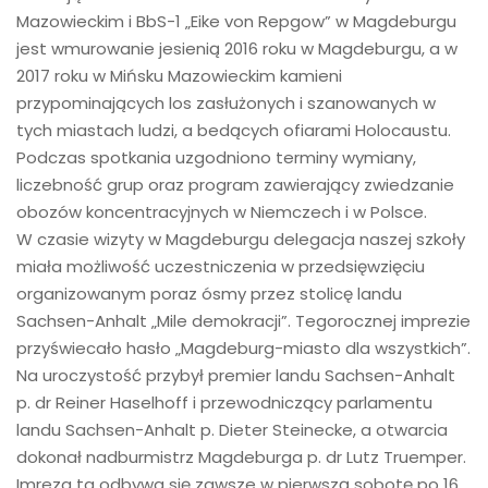
Mazowieckim i BbS-1 „Eike von Repgow” w Magdeburgu
jest wmurowanie jesienią 2016 roku w Magdeburgu, a w
2017 roku w Mińsku Mazowieckim kamieni
przypominających los zasłużonych i szanowanych w
tych miastach ludzi, a bedących ofiarami Holocaustu.
Podczas spotkania uzgodniono terminy wymiany,
liczebność grup oraz program zawierający zwiedzanie
obozów koncentracyjnych w Niemczech i w Polsce.
W czasie wizyty w Magdeburgu delegacja naszej szkoły
miała możliwość uczestniczenia w przedsięwzięciu
organizowanym poraz ósmy przez stolicę landu
Sachsen-Anhalt „Mile demokracji”. Tegorocznej imprezie
przyświecało hasło „Magdeburg-miasto dla wszystkich”.
Na uroczystość przybył premier landu Sachsen-Anhalt
p. dr Reiner Haselhoff i przewodniczący parlamentu
landu Sachsen-Anhalt p. Dieter Steinecke, a otwarcia
dokonał nadburmistrz Magdeburga p. dr Lutz Truemper.
Imreza ta odbywa się zawsze w pierwszą sobotę po 16