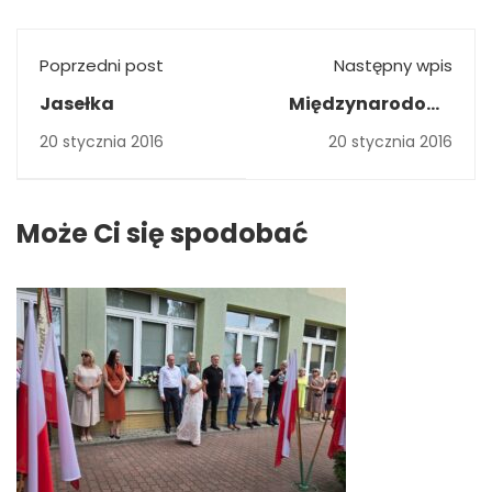
Poprzedni post
Następny wpis
Jasełka
Międzynarodowy
Projekt Kamienie
20 stycznia 2016
20 stycznia 2016
Pamięci –
Stolpersteine w
Zespole Szkół
Może Ci się spodobać
Zawodowych nr 2
im. Powstańców
Warszawy w
Mińsku
Mazowieckim