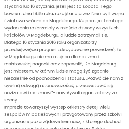
stycznia lub 16 stycznia, jeżeli jest to sobota. Tego
bowiem dnia 1945 roku, rozpętana przez Niemcy II wojna
światowa wróciła do Magdeburga. Ku pamięci tamtego
wydarzenia rozbrzmiały w mieście dzwony wszystkich
kościołów w Magdeburgu, a ludzie zatrzymali się.
Dlatego 16 stycznia 2016 roku organizatorzy
przedsięwzięcia pragneli zdecydowanie powiedzieć, że
w Magdeburgu nie ma miejsca dla nazizmu i
rasistowskiej nagonki oraz zapewniić, że Magdeburg
jest miastem, w którym ludzie mogą żyć zgodnie
niezależnie od pochodzenia i statusu. „Pozwólcie nam z
cywilną odwagą i stanowczością przeciwstawić się
nazizmowi i rasizmowi”- nawoływali organizatorzy ze
sceny.
Imprezie towarzyszył występ orkiestry dętej, wielu
zespołów młodzieżowych i przygotowany przez szkoły i
organizacje pozarządowe kiermasz, z którego dochód
przeznaczony był na cele charytatywne. Polska