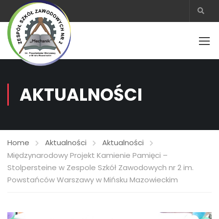
AKTUALNOŚCI
Home
Aktualności
Aktualności
Międzynarodowy Projekt Kamienie Pamięci –
Stolpersteine w Zespole Szkół Zawodowych nr 2 im.
Powstańców Warszawy w Mińsku Mazowieckim