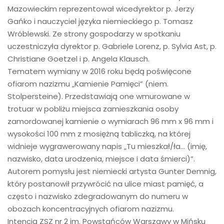
Mazowieckim reprezentował wicedyrektor p. Jerzy
Gańko i nauczyciel języka niemieckiego p. Tomasz
Wróblewski. Ze strony gospodarzy w spotkaniu
uczestniczyła dyrektor p. Gabriele Lorenz, p. Sylvia Ast, p.
Christiane Goetzel i p. Angela Klausch.
Tematem wymiany w 2016 roku będą poświęcone
ofiarom nazizmu „Kamienie Pamięci” (niem.
Stolpersteine). Przedstawiają one wmurowane w
trotuar w pobliżu miejsca zamieszkania osoby
zamordowanej kamienie o wymiarach 96 mm x 96 mm i
wysokości 100 mm z mosiężną tabliczką, na której
widnieje wygrawerowany napis „Tu mieszkał/ła… (imię,
nazwisko, data urodzenia, miejsce i data śmierci)”.
Autorem pomysłu jest niemiecki artysta Gunter Demnig,
który postanowił przywrócić na ulice miast pamięć, a
często i nazwisko zdegradowanym do numeru w
obozach koncentracyjnych ofiarom nazizmu.
Intencją ZSZ nr 2 im. Powstańców Warszawy w Mińsku