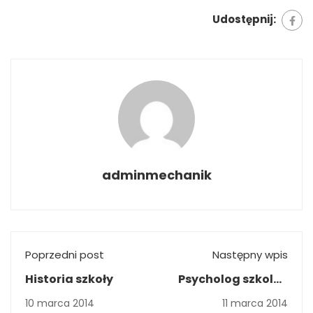
Udostępnij:
adminmechanik
Poprzedni post
Następny wpis
Historia szkoły
Psycholog szkolny
zaprasza uczniów i
10 marca 2014
11 marca 2014