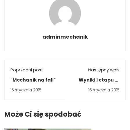
adminmechanik
Poprzedni post
Następny wpis
"Mechanik na fali"
Wyniki I etapu VI
Powiatowego
15 stycznia 2015
16 stycznia 2015
Konkursu
Informatycznego
GIM-BIT
Może Ci się spodobać